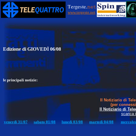
www.tergeste.net
Edizione di GIOVEDÌ 06/08
le principali notizie:
Il Notiziario di Te
(per connessi
Il Notiziario di Te
scarica i
venerdì 31/07
sabato 01/08
lunedì 03/08
martedì 04/08
mercoled